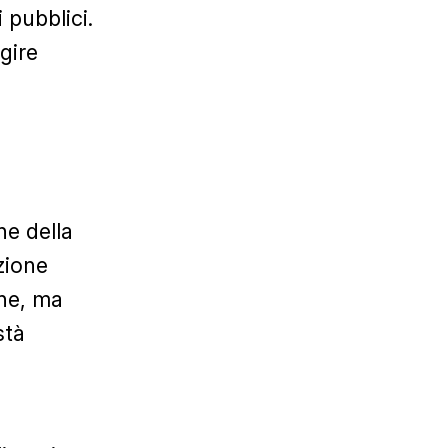
 pubblici.
agire
ne della
zione
ne, ma
stà