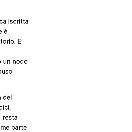
a iscritta
e è
orio. E’
o un nodo
abuso
a del
ici.
a resta
ome parte