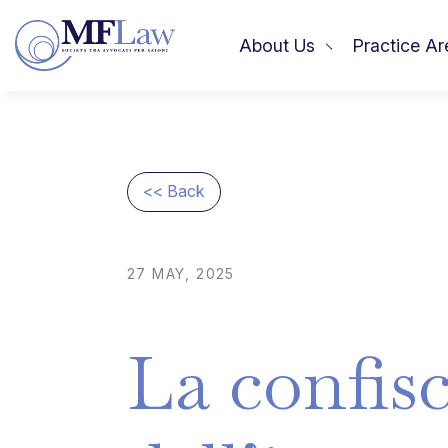
About Us
Practice Ar
<< Back
27
MAY,
2025
La
confis