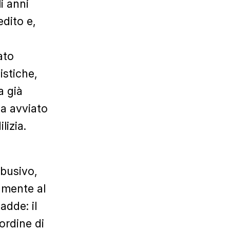
i anni
edito e,
i
ato
istiche,
a già
va avviato
lizia.
abusivo,
tamente al
dde: il
ordine di