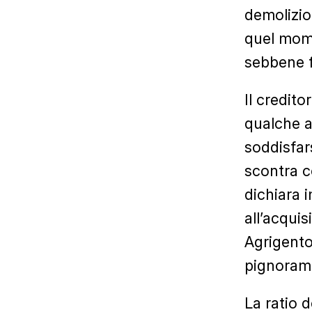
demolizio
quel mome
sebbene f
Il credito
qualche a
soddisfars
scontra c
dichiara 
all’acqui
Agrigento
pignoram
La ratio d