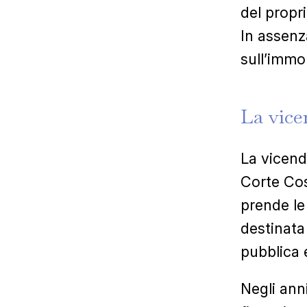
del propri
In assenza
sull’immo
La
vice
La vicend
Corte Cos
prende l
destinata 
pubblica e
Negli ann