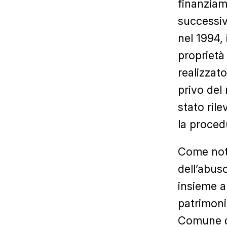
finanziam
successiv
nel 1994,
proprietà 
realizzat
privo del
stato ril
la proced
Come noto
dell’abus
insieme a
patrimoni
Comune di