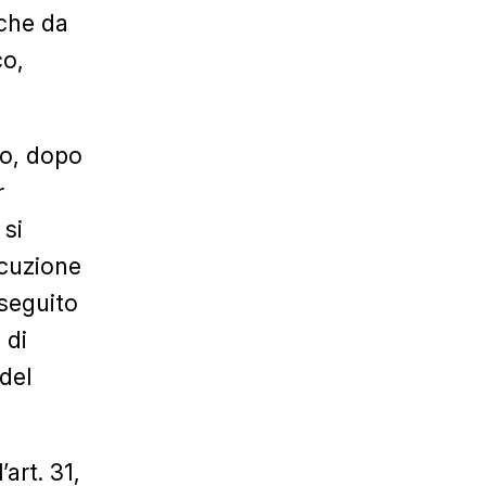
 che da
co,
rio, dopo
r
 si
ecuzione
 seguito
 di
del
art. 31,