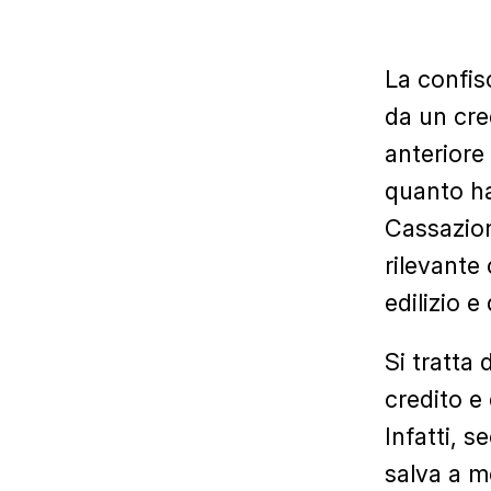
La confis
da un cred
anteriore
quanto ha
Cassazion
rilevante
edilizio e 
Si tratta 
credito e 
Infatti, s
salva a m