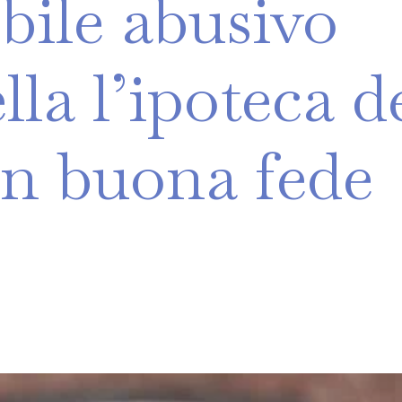
bile
abusivo
lla
l’ipoteca
d
in
buona
fede