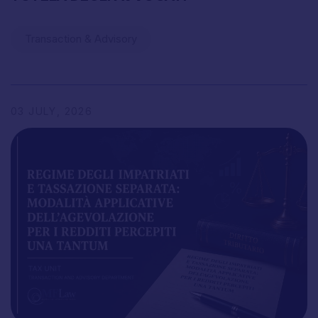
Transaction & Advisory
03
JULY,
2026