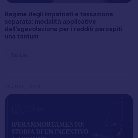
Regime
degli
impatriati
e
tassazione
separata:
modalità
applicative
dell’agevolazione
per
i
redditi
percepiti
una
tantum
Tax Law
23
JUNE,
2026