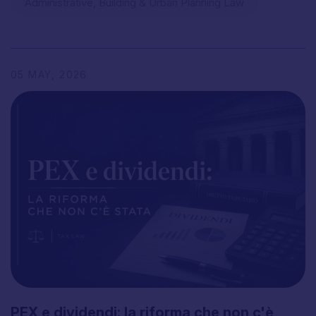
Administrative, Building & Urban Planning Law
05
MAY,
2026
PEX
e
dividendi:
la
riforma
che
non
c'è