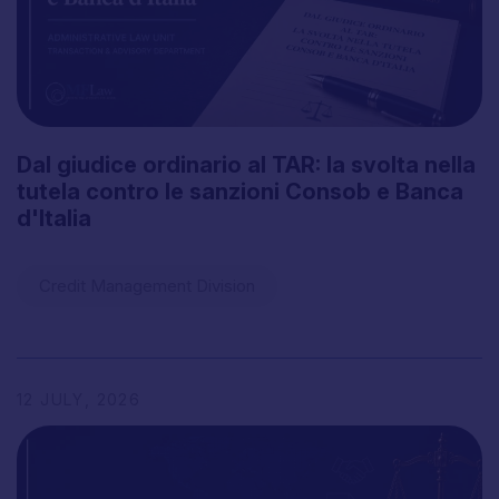
Dal
giudice
ordinario
al
TAR:
la
svolta
nella
tutela
contro
le
sanzioni
Consob
e
Banca
d'Italia
Credit Management Division
12
JULY,
2026