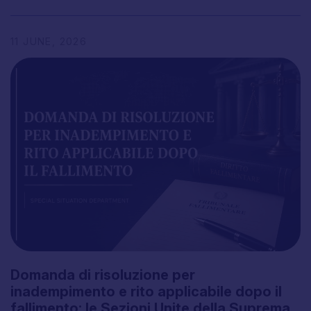
11
JUNE,
2026
Domanda
di
risoluzione
per
inadempimento
e
rito
applicabile
dopo
il
fallimento:
le
Sezioni
Unite
della
Suprema