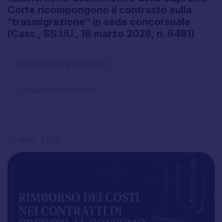
Corte
ricompongono
il
contrasto
sulla
“trasmigrazione”
in
sede
concorsuale
(Cass.,
SS.UU.,
18
marzo
2026,
n.
6481)
Restructuring & Insolvency
Transaction & Advisory
25
MAY,
2026