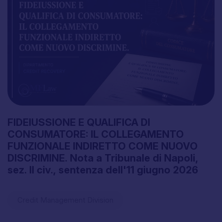
FIDEIUSSIONE
E
QUALIFICA
DI
CONSUMATORE:
IL
COLLEGAMENTO
FUNZIONALE
INDIRETTO
COME
NUOVO
DISCRIMINE.
Nota
a
Tribunale
di
Napoli,
sez.
II
civ.,
sentenza
dell'11
giugno
2026
Credit Management Division