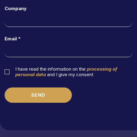
06
MAY,
2026
Company
Email *
I have read the information on the
processing of
personal data
and I give my consent
SEND
Beni
culturali
e
libera
circolazione
delle
opere:
il
Consiglio
di
Stato
chiarisce
gli
obblighi
della
Pubblica
Amministrazione