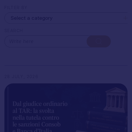
FILTER BY
SEARCH
28
JULY,
2026