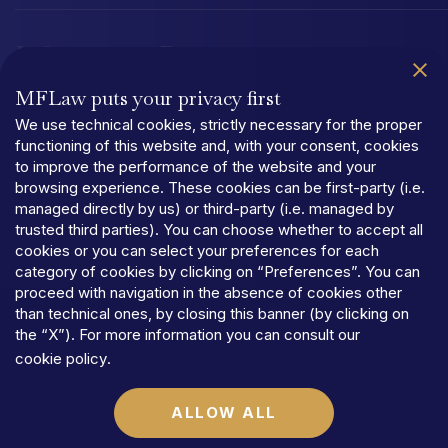
Information
Documentation
MFLaw puts your privacy first
Quality Management System UNI EN ISO 9001:2015
Organizational
We use technical cookies, strictly necessary for the proper
functioning of this website and, with your consent, cookies
to improve the performance of the website and your
browsing experience. These cookies can be first-party (i.e.
managed directly by us) or third-party (i.e. managed by
trusted third parties). You can choose whether to accept all
PRIVACY
cookies or you can select your preferences for each
TERMS
AND
CONDITIONS
category of cookies by clicking on “Preferences”. You can
COOKIES
proceed with navigation in the absence of cookies other
©MFLaw
StapA
than technical ones, by closing this banner (by clicking on
Share
capital
€
100.000,00
the “X”). For more information you can consult our
N.REA
RM-1684541
cookie policy
.
Vat
code
06392021009
ALLOW ALL