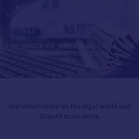
FIDEIUSSIONE E QUAL
MFLaw
Magazine
THE
VOICE
OF
MFLAW
SOCIETÀ
TRA
AVVOCATI
PER
AZIONI
Our
observatory
on
the
legal
world
and
StapA’s
main
news.