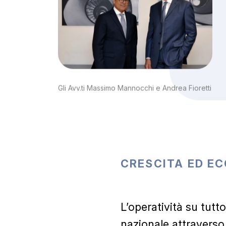
Gli
Avv.ti
Massimo
Mannocchi
e
Andrea
Fioretti
CRESCITA
ED
EC
L’operatività su tutto 
nazionale attraverso 