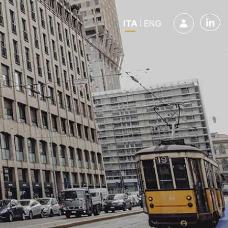
ITA
ENG