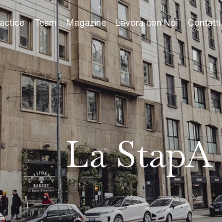
actice
Team
Magazine
Lavora con Noi
Contatti
La
StapA