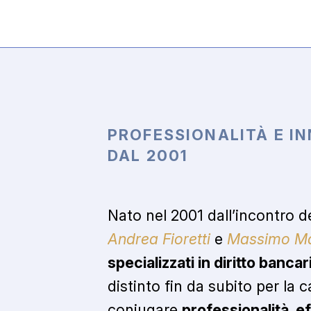
PROFESSIONALITÀ
E
I
DAL
2001
Nato nel 2001 dall’incontro d
Andrea Fioretti
e
Massimo M
specializzati in diritto bancar
distinto fin da subito per la c
coniugare
professionalità, e