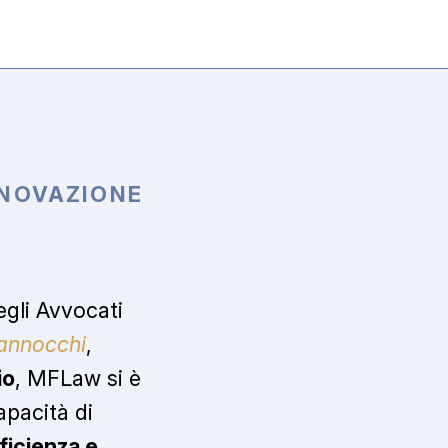
NNOVAZIONE
egli Avvocati
annocchi
,
io
, MFLaw si è
apacità di
fficienza e