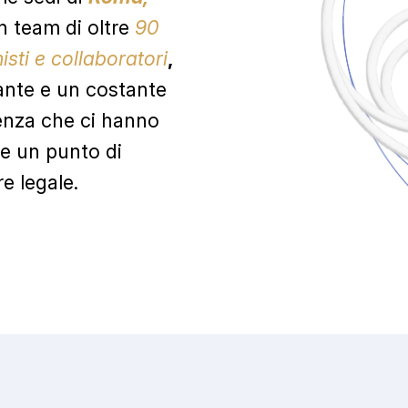
un team di oltre
90
isti e collaboratori
,
ante e un costante
enza che ci hanno
re un punto di
re legale.