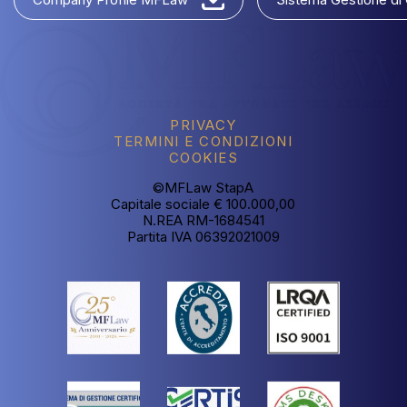
PRIVACY
TERMINI
E
CONDIZIONI
COOKIES
©MFLaw
StapA
Capitale
sociale
€
100.000,00
N.REA
RM-1684541
Partita
IVA
06392021009