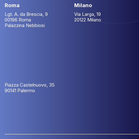
Roma
Milano
Lgt. A. da Brescia, 9
Via Larga, 19
00196 Roma
20122 Milano
Palazzina Nebbiosi
Piazza Castelnuovo, 35
90141 Palermo