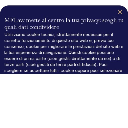
MFLaw mette al centro la tua privacy: scegli tu
quali dati condividere
Utilizziamo cookie tecnici, strettamente necessari per il
corretto funzionamento di questo sito web e, previo tuo
consenso, cookie per migliorare le prestazioni del sito web e
la tua esperienza di navigazione. Questi cookie possono
essere di prima parte (cioè gestiti direttamente da noi) o di
terze parti (cioè gestiti da terze parti di fiducia). Puoi
scegliere se accettare tutti i cookie oppure puoi selezionare
le tue preferenze per ogni categoria di cookie cliccando su
“Preferenze”. Per maggiori informazioni puoi consultare la
nostra
Informativa Cookie
.
ACCETTA TUTTO
PREFERENZE