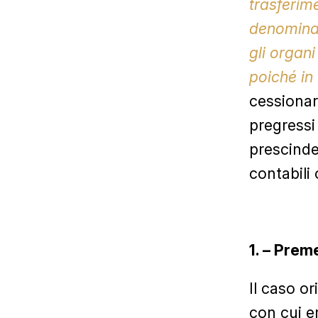
trasferime
denominaz
gli organi
poiché in 
cessionar
pregressi
prescinder
contabili 
1. – Prem
Il caso o
con cui e