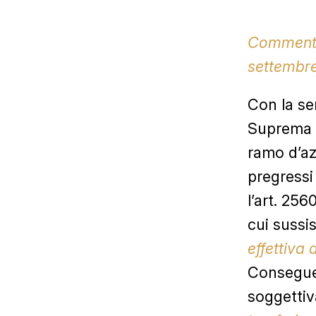
Commento
settembr
Con la se
Suprema d
ramo d’azi
pregressi
l’art. 256
cui sussi
effettiva 
Conseguen
soggettiva