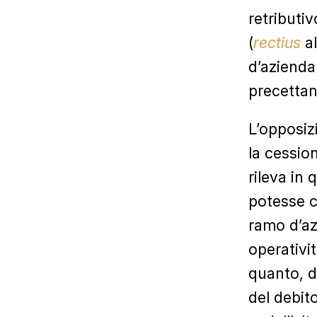
retributiv
(
rectius
a
d’azienda
precettant
L’opposiz
la cessio
rileva in
potesse c
ramo d’az
operativit
quanto, d
del debito