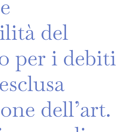
e
lità
del
io
per
i
debiti
esclusa
ione
dell’art.