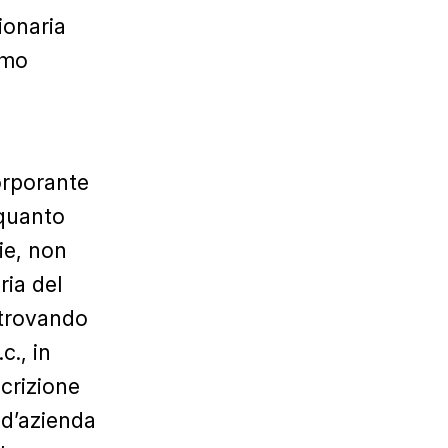
ionaria
amo
orporante
 quanto
ie, non
ria del
 trovando
c., in
scrizione
o d’azienda