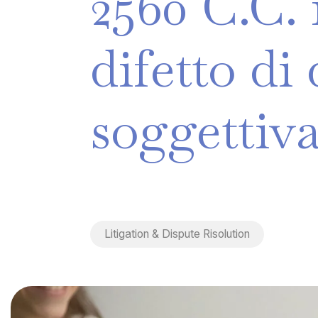
2560
C.C.
difetto
di
soggettiv
Litigation & Dispute Risolution