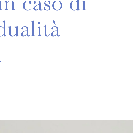
in
caso
di
dualità
a