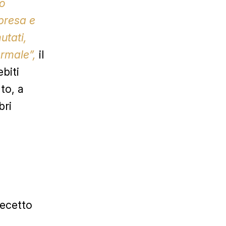
 o
presa e
utati,
ormale”,
il
biti
to, a
bri
recetto