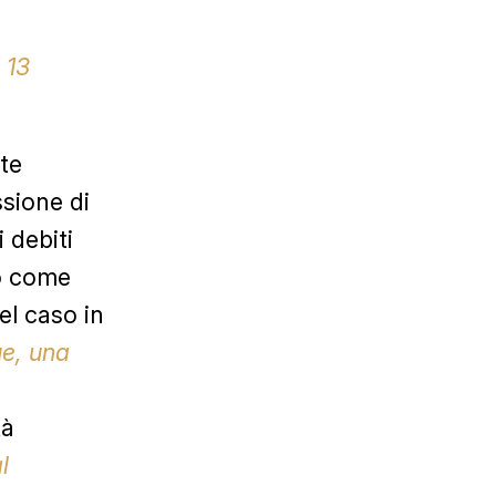
 13
te
sione di
 debiti
do come
el caso in
ue, una
tà
l