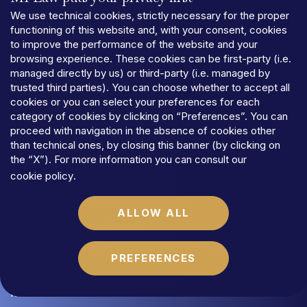
We use technical cookies, strictly necessary for the proper
Work with Us
functioning of this website and, with your consent, cookies
to improve the performance of the website and your
Contacts
browsing experience. These cookies can be first-party (i.e.
managed directly by us) or third-party (i.e. managed by
Practice Areas
trusted third parties). You can choose whether to accept all
cookies or you can select your preferences for each
Banking and Finance
category of cookies by clicking on “Preferences”. You can
proceed with navigation in the absence of cookies other
Restructuring & Insolvency
than technical ones, by closing this banner (by clicking on
Credit Management Division
the “X”). For more information you can consult our
cookie policy
.
Insurance Law
Corporate Finance & Special Situations
ALLOW ALL
Litigation & Dispute Risolution
Administrative, Building & Urban Planning Law
PREFERENCES
Tax Law
Real Estate & Lease