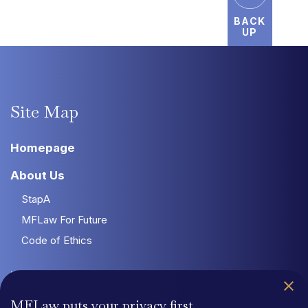
BACK
UP
Site
Map
Homepage
About Us
StapA
MFLaw For Future
Code of Ethics
Team
Magazine
MFLaw puts your privacy first