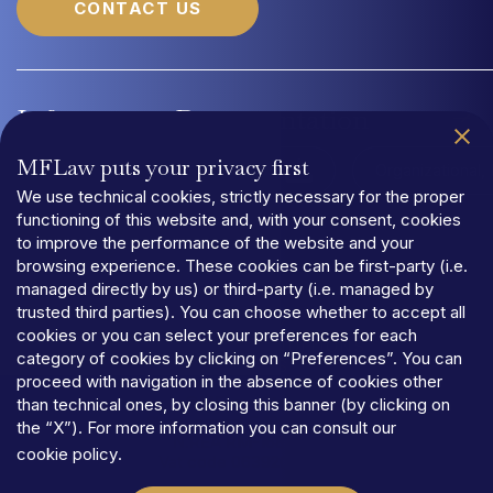
CONTACT US
Information
Documentation
MFLaw puts your privacy first
Quality Management System UNI EN ISO 9001:2015
Organizational
We use technical cookies, strictly necessary for the proper
functioning of this website and, with your consent, cookies
to improve the performance of the website and your
browsing experience. These cookies can be first-party (i.e.
managed directly by us) or third-party (i.e. managed by
trusted third parties). You can choose whether to accept all
PRIVACY
cookies or you can select your preferences for each
TERMS
AND
CONDITIONS
category of cookies by clicking on “Preferences”. You can
COOKIES
proceed with navigation in the absence of cookies other
©MFLaw
StapA
than technical ones, by closing this banner (by clicking on
Share
capital
€
100.000,00
the “X”). For more information you can consult our
N.REA
RM-1684541
cookie policy
.
Vat
code
06392021009