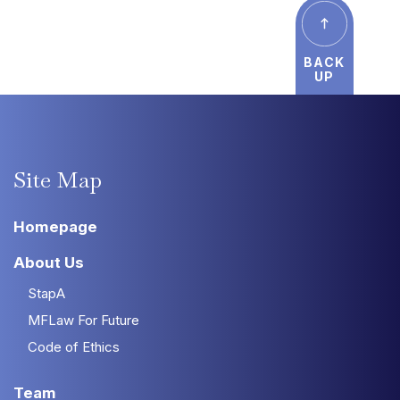
BACK
UP
Site
Map
Homepage
About Us
StapA
MFLaw For Future
Code of Ethics
Team