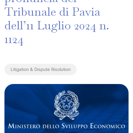
Tribunale
di
Pavia
dell’11
Luglio
2024
n.
1124
Litigation & Dispute Risolution