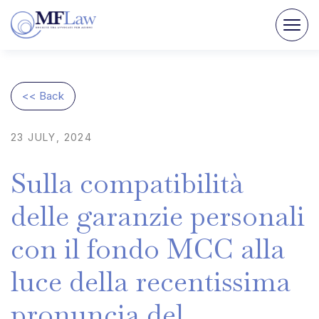
<< Back
23
JULY,
2024
Sulla
compatibilità
delle
garanzie
personali
con
il
fondo
MCC
alla
luce
della
recentissima
pronuncia
del