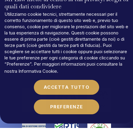
quali dati condividere
Utilizziamo cookie tecnici, strettamente necessari per il
corretto funzionamento di questo sito web e, previo tuo
consenso, cookie per migliorare le prestazioni del sito web e
la tua esperienza di navigazione. Questi cookie possono
PRIVACY
essere di prima parte (cioè gestiti direttamente da noi) o di
TERMINI
E
CONDIZIONI
terze parti (cioè gestiti da terze parti di fiducia). Puoi
COOKIES
scegliere se accettare tutti i cookie oppure puoi selezionare
©MFLaw
StapA
le tue preferenze per ogni categoria di cookie cliccando su
Capitale
sociale
€
100.000,00
“Preferenze”. Per maggiori informazioni puoi consultare la
N.REA
RM-1684541
nostra
Informativa Cookie
.
Partita
IVA
06392021009
ACCETTA TUTTO
PREFERENZE