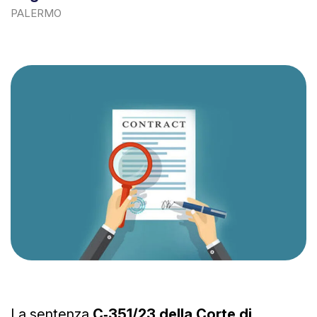
PALERMO
La sentenza
C
‑
351/23 della Corte di