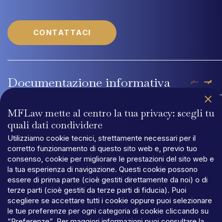
CONTATTACI
Documentazione
informativa
Company Profile MFLaw
Sistema Gestione di 
MFLaw mette al centro la tua privacy: scegli tu
quali dati condividere
Utilizziamo cookie tecnici, strettamente necessari per il
corretto funzionamento di questo sito web e, previo tuo
consenso, cookie per migliorare le prestazioni del sito web e
la tua esperienza di navigazione. Questi cookie possono
PRIVACY
essere di prima parte (cioè gestiti direttamente da noi) o di
TERMINI
E
CONDIZIONI
terze parti (cioè gestiti da terze parti di fiducia). Puoi
COOKIES
scegliere se accettare tutti i cookie oppure puoi selezionare
©MFLaw
StapA
le tue preferenze per ogni categoria di cookie cliccando su
Capitale
sociale
€
100.000,00
“Preferenze”. Per maggiori informazioni puoi consultare la