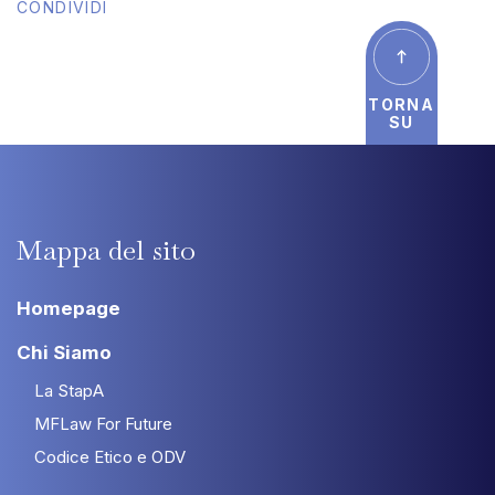
CONDIVIDI
TORNA
SU
Mappa
del
sito
Homepage
Chi Siamo
La StapA
MFLaw For Future
Codice Etico e ODV