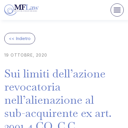
<< Indietro
19
OTTOBRE,
2020
Sui
limiti
dell’azione
revocatoria
nell’alienazione
al
sub-acquirente
ex
art.
2901
4
CO.
C.C.