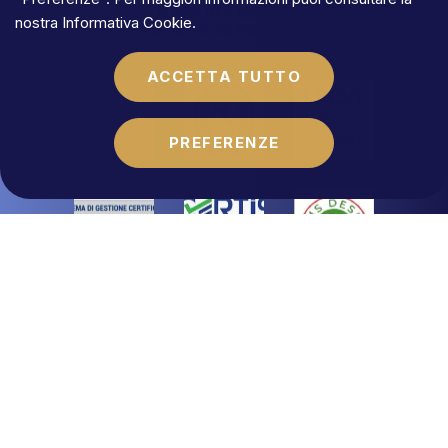
N.REA
RM-1684541
nostra
Informativa Cookie
.
Partita
IVA
06392021009
ACCETTA TUTTO
PREFERENZE