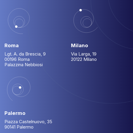
Roma
Milano
Lgt. A. da Brescia, 9
Via Larga, 19
00196 Roma
20122 Milano
Palazzina Nebbiosi
Palermo
Piazza Castelnuovo, 35
90141 Palermo