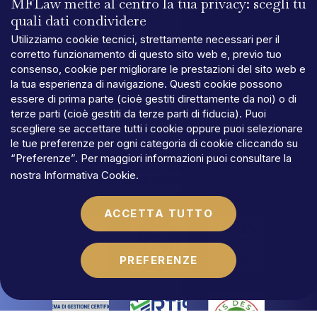
MFLaw mette al centro la tua privacy: scegli tu
quali dati condividere
Utilizziamo cookie tecnici, strettamente necessari per il
corretto funzionamento di questo sito web e, previo tuo
consenso, cookie per migliorare le prestazioni del sito web e
la tua esperienza di navigazione. Questi cookie possono
PRIVACY
essere di prima parte (cioè gestiti direttamente da noi) o di
TERMINI
E
CONDIZIONI
terze parti (cioè gestiti da terze parti di fiducia). Puoi
COOKIES
scegliere se accettare tutti i cookie oppure puoi selezionare
©MFLaw
StapA
le tue preferenze per ogni categoria di cookie cliccando su
Capitale
sociale
€
100.000,00
“Preferenze”. Per maggiori informazioni puoi consultare la
N.REA
RM-1684541
nostra
Informativa Cookie
.
Partita
IVA
06392021009
ACCETTA TUTTO
PREFERENZE