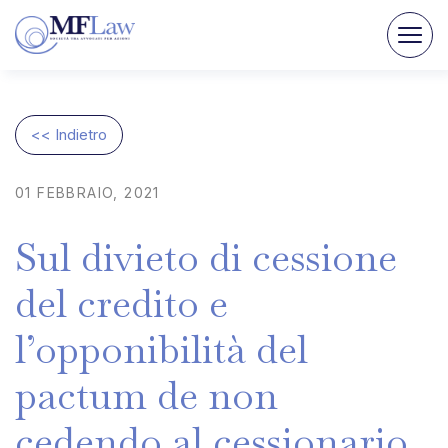
<< Indietro
01
FEBBRAIO,
2021
Sul
divieto
di
cessione
del
credito
e
l’opponibilità
del
pactum
de
non
cedendo
al
cessionario