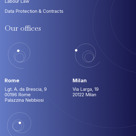
Labour Law
Data Protection & Contracts
Our
offices
Rome
Milan
Lgt. A. da Brescia, 9
Via Larga, 19
00196 Rome
20122 Milan
Palazzina Nebbiosi