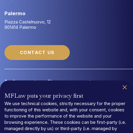
Palermo
Piazza Castelnuovo, 12
901414 Palermo
CONTACT US
Information
Documentation
MFLaw puts your privacy first
Quality Management System UNI EN ISO 9001:2015
Organizational
We use technical cookies, strictly necessary for the proper
functioning of this website and, with your consent, cookies
to improve the performance of the website and your
browsing experience. These cookies can be first-party (i.e.
managed directly by us) or third-party (i.e. managed by