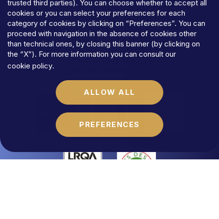
trusted third parties). You can choose whether to accept all
PRIVACY
cookies or you can select your preferences for each
TERMS
AND
CONDITIONS
category of cookies by clicking on “Preferences”. You can
COOKIES
proceed with navigation in the absence of cookies other
©MFLaw
StapA
than technical ones, by closing this banner (by clicking on
Share
capital
€
100.000,00
the “X”). For more information you can consult our
N.REA
RM-1684541
cookie policy
.
Vat
code
06392021009
ALLOW ALL
PREFERENCES