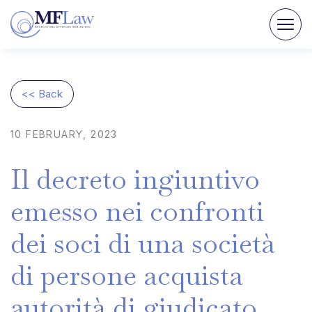
<< Back
10
FEBRUARY,
2023
Il
decreto
ingiuntivo
emesso
nei
confronti
dei
soci
di
una
società
di
persone
acquista
autorità
di
giudicato