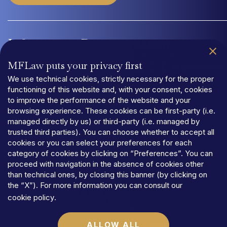
Information
Documentation
MFLaw puts your privacy first
Quality Management System UNI EN ISO 9001:2015
Organizational
We use technical cookies, strictly necessary for the proper
functioning of this website and, with your consent, cookies
to improve the performance of the website and your
browsing experience. These cookies can be first-party (i.e.
managed directly by us) or third-party (i.e. managed by
trusted third parties). You can choose whether to accept all
PRIVACY
cookies or you can select your preferences for each
TERMS
AND
CONDITIONS
category of cookies by clicking on “Preferences”. You can
COOKIES
proceed with navigation in the absence of cookies other
©MFLaw
StapA
than technical ones, by closing this banner (by clicking on
Share
capital
€
100.000,00
the “X”). For more information you can consult our
N.REA
RM-1684541
cookie policy
.
Vat
code
06392021009
ALLOW ALL