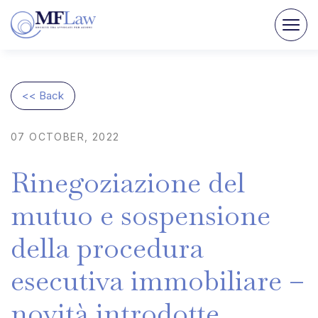
<< Back
07
OCTOBER,
2022
Rinegoziazione
del
mutuo
e
sospensione
della
procedura
esecutiva
immobiliare
–
novità
introdotte