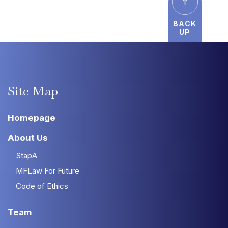
BACK
UP
Site
Map
Homepage
About Us
StapA
MFLaw For Future
Code of Ethics
Team