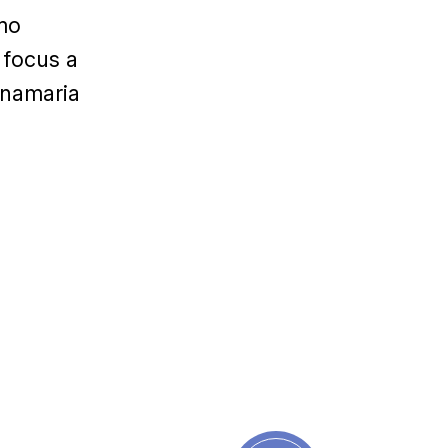
amo
n focus a
Annamaria