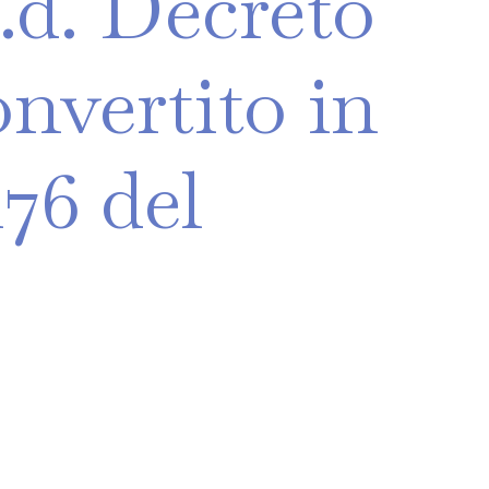
.d.
Decreto
onvertito
in
176
del