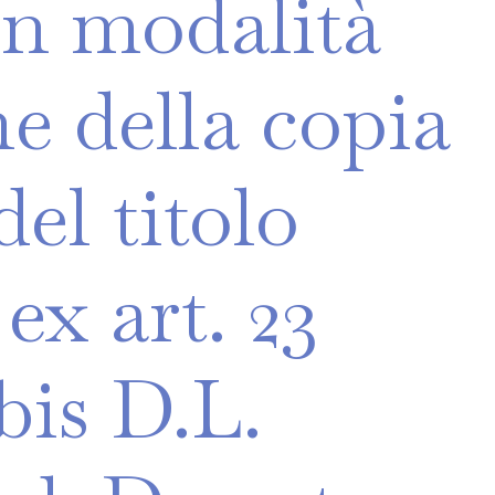
on
modalità
he
della
copia
del
titolo
ex
art.
23
bis
D.L.