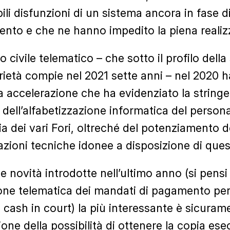
bili disfunzioni di un sistema ancora in fase d
nto e che ne hanno impedito la piena realiz
o civile telematico – che sotto il profilo della
rietà compie nel 2021 sette anni – nel 2020 h
a accelerazione che ha evidenziato la string
 dell’alfabetizzazione informatica del persona
ia dei vari Fori, oltreché del potenziamento d
zioni tecniche idonee a disposizione di quest
le novità introdotte nell’ultimo anno (si pensi
ione telematica dei mandati di pagamento per
cash in court) la più interessante è sicuram
ione della possibilità di ottenere la copia ese