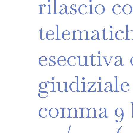
rilascio
c
telematic
esecutiva
giudiziale
comma
9