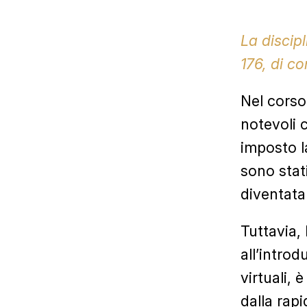
La discip
176, di c
Nel corso
notevoli 
imposto l
sono stat
diventata
Tuttavia, 
all’intro
virtuali,
dalla rap