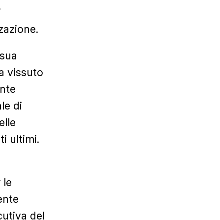
i
zazione.
 sua
a vissuto
ente
le di
elle
i ultimi.
 le
ente
cutiva del