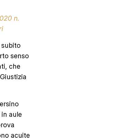
2020 n.
ri
 subito
erto senso
ti, che
Giustizia
persino
 in aule
prova
ono acuite