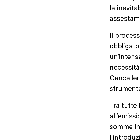
le inevita
assestame
Il process
obbligato
un’intens
necessità
Canceller
strumenta
Tra tutte 
all’emiss
somme in 
l’introduz