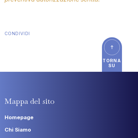
CONDIVIDI
TORNA
SU
Mappa
del
sito
Homepage
Chi Siamo