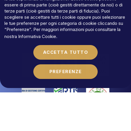
PRIVACY
essere di prima parte (cioè gestiti direttamente da noi) o di
TERMINI
E
CONDIZIONI
terze parti (cioè gestiti da terze parti di fiducia). Puoi
COOKIES
scegliere se accettare tutti i cookie oppure puoi selezionare
©MFLaw
StapA
le tue preferenze per ogni categoria di cookie cliccando su
Capitale
sociale
€
100.000,00
“Preferenze”. Per maggiori informazioni puoi consultare la
N.REA
RM-1684541
nostra
Informativa Cookie
.
Partita
IVA
06392021009
ACCETTA TUTTO
PREFERENZE