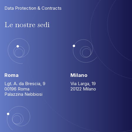
Data Protection & Contracts
Le
nostre
sedi
Roma
Milano
Lgt. A. da Brescia, 9
Via Larga, 19
00196 Roma
20122 Milano
Palazzina Nebbiosi